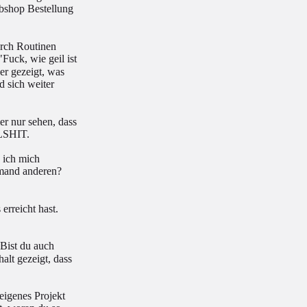
ebshop Bestellung
durch Routinen
uck, wie geil ist
er gezeigt, was
d sich weiter
r nur sehen, dass
LLSHIT.
b ich mich
emand anderen?
erreicht hast.
!
 Bist du auch
alt gezeigt, dass
eigenes Projekt