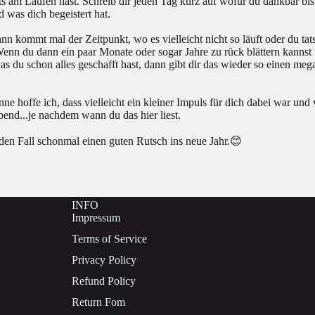
eits am Laufen hast. Schreib dir jeden Tag kurz auf wofür du dankbar bi
d was dich begeistert hat.
 kommt mal der Zeitpunkt, wo es vielleicht nicht so läuft oder du tats
 Wenn du dann ein paar Monate oder sogar Jahre zu rück blättern kanns
 was du schon alles geschafft hast, dann gibt dir das wieder so einen me
ne hoffe ich, dass vielleicht ein kleiner Impuls für dich dabei war und
end...je nachdem wann du das hier liest.
den Fall schonmal einen guten Rutsch ins neue Jahr.😊
INFO
Impressum
Terms of Service
Privacy Policy
Refund Policy
Return Fom