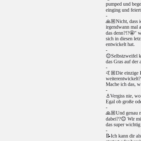
pumped und begei
einging und feier
-
🙏🏼Nicht, dass i
irgendwann mal a
das denn?!?🤩" we
sich in diesen let
entwickelt hat.
-
😊Selbstzweifel 
das Gras auf der 
-
🤙🏼Die einzige P
weiterentwickelt
Mache ich das, wa
-
⚓️Vergiss nie, wo
Egal ob große ode
-
🙏🏼Und genau mit
dabei??😊 Wir müs
das super wichtig 
-
📝Ich kann dir al