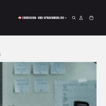
EUR
REGION- UND SPRACHWAHL
/
DE
m