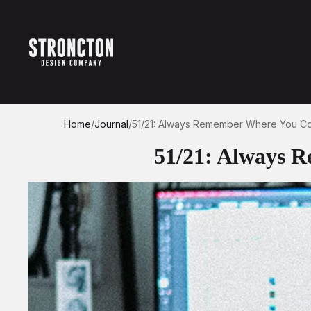
Home
/
Journal
/
51/21: Always Remember Where You C
51/21: Always 