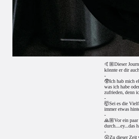
🤙🏼Dieser Journa
könnte er dir auc
-
🥸Ich hab mich eh
was ich habe oder
zufrieden, denn i
-
🤯Sei es die Viel
immer etwas hinte
-
🙏🏼Vor ein paar 
durch....ey...das 
-
😲Zu dieser Zeit 