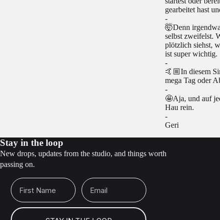
startest oder ber
gearbeitet hast un
-
🤯Denn irgendwann
selbst zweifelst.
plötzlich siehst,
ist super wichtig.
-
🤙🏼In diesem Sin
mega Tag oder Ab
-
🤩Aja, und auf je
Hau rein.
-
Geri
Stay in the loop
New drops, updates from the studio, and things worth
passing on.
First Name
Email