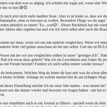
stert von dem was so abging. Ich schrieb mir sogar auf, wenn eine W
te das so hart.😅😍
ch mich jetzt nicht mehr darüber freue. Aber es ist leider so, dass wir 
bstumpfen, ohne es bewusst zu wollen. Besondere Dinge wo du sagst "F
rden plötzlich zu einem "Ey...cool😊". Dieser Rückblick hat mir wied
zten Jahren alles ergeben hat und wie ich mich selbst aber auch die Bran
kommt nur dann, wenn wir uns mit anderen vergleichen. Wenn wir imme
anderen Seite viel grüner ausschaut als bei uns selbst. Und das ist BU
erson mit der wir uns vergleichen sollten ist unser "gestriges Ich". Ha
? Hab ich etwas dazu gelernt? War ich ein Leuchtturm und Anker für j
s mir Freude bereitet? Fordere ich mich selbst immer wieder heraus?
 du herkommst. Welchen Weg du hinter dir hast und was du schon alles 
r kleine Schritte. Solange du welche machst bist du am richtigen Weg
 dieser Einstellung möchte ich ins neue Jahr starten - was meinst du?
sen uns das immer wieder mal bewusst vor Augen halten - mir hat es h
ist.
so nur empfehlen auch so ein Journal zu führen - speziell wenn du dein 