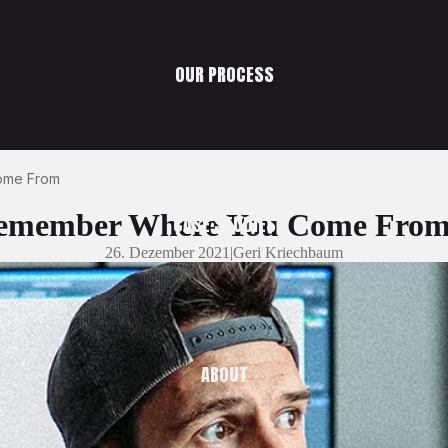
OUR PROCESS
ome From
Remember Where You Come Fro
CASE STUDIES
26. Dezember 2021
|
Geri Kriechbaum
ABOUT