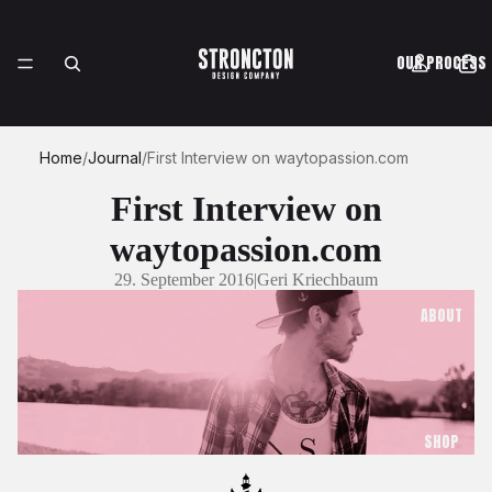
OUR PROCESS
Home
/
Journal
/
First Interview on waytopassion.com
CASE STUDIES
First Interview on
waytopassion.com
29. September 2016
|
Geri Kriechbaum
ABOUT
SHOP