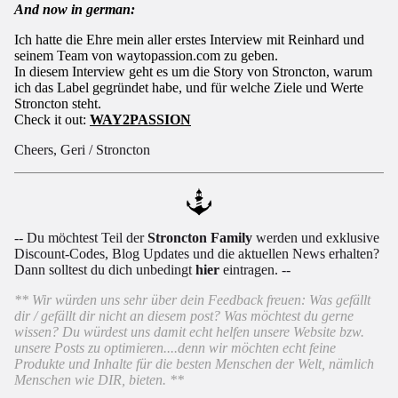
And now in german:
Ich hatte die Ehre mein aller erstes Interview mit Reinhard und
seinem Team von waytopassion.com zu geben.
In diesem Interview geht es um die Story von Stroncton, warum
ich das Label gegründet habe, und für welche Ziele und Werte
Stroncton steht.
Check it out:
WAY2PASSION
Cheers, Geri / Stroncton
-- Du möchtest Teil der
Stroncton Family
werden und exklusive
Discount-Codes, Blog Updates und die aktuellen News erhalten?
Dann solltest du dich unbedingt
hier
eintragen. --
** Wir würden uns sehr über dein Feedback freuen: Was gefällt
dir / gefällt dir nicht an diesem post? Was möchtest du gerne
wissen? Du würdest uns damit echt helfen unsere Website bzw.
unsere Posts zu optimieren....denn wir möchten echt feine
Produkte und Inhalte für die besten Menschen der Welt, nämlich
Menschen wie DIR, bieten. **