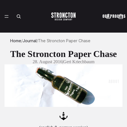
OUR PROCESS
Home
/
Journal
/
The Stroncton Paper Chase
CASE STUDIES
The Stroncton Paper Chase
28. August 2016
|
Geri Kriechbaum
ABOUT
SHOP