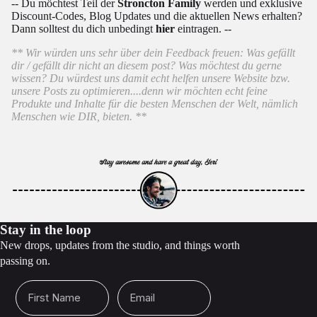
-- Du möchtest Teil der
Stroncton Family
werden und exklusive
Discount-Codes, Blog Updates und die aktuellen News erhalten?
Dann solltest du dich unbedingt
hier
eintragen. --
** Wir würden uns sehr über dein Feedback freuen: Was gefällt
dir / gefällt dir nicht an diesem post? Was möchtest du gerne
wissen? Du würdest uns damit echt helfen unsere Website bzw.
unsere Posts zu optimieren....denn wir möchten echt feine
Produkte und Inhalte für die besten Menschen der Welt, nämlich
Menschen wie DIR, bieten. **
Stay in the loop
New drops, updates from the studio, and things worth
passing on.
First Name
Email