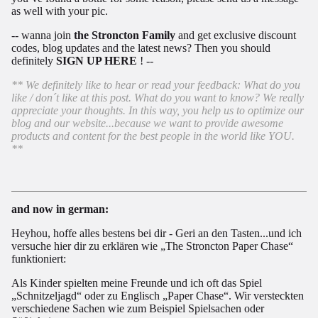
as well with your pic.
-- wanna join
the Stroncton Family
and get exclusive discount
codes, blog updates and the latest news? Then you should
definitely
SIGN UP HERE
! --
** We definitely like to hear or read your feedback: What do you
like / don´t like at this post. What do you want to know? We really
appreciate your thoughts. In this way, you help us to optimize our
blog and our website...because we want to provide awesome
products and content for the best people in the world like YOU.
**
and now in german:
Heyhou, hoffe alles bestens bei dir - Geri an den Tasten...und ich
versuche hier dir zu erklären wie „The Stroncton Paper Chase“
funktioniert:
Als Kinder spielten meine Freunde und ich oft das Spiel
„Schnitzeljagd“ oder zu Englisch „Paper Chase“. Wir versteckten
verschiedene Sachen wie zum Beispiel Spielsachen oder