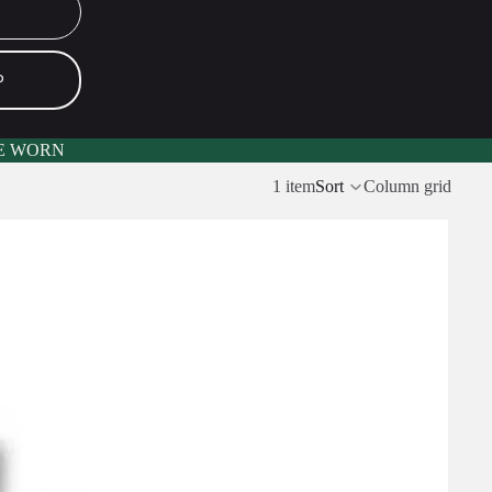
P
E WORN
1 item
Sort
Column grid