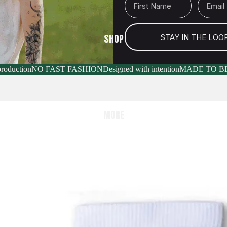
SHOP
STAY IN THE LOO
production
NO FAST FASHION
Designed with intention
MADE TO B
MORE