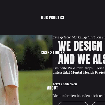
OUR PROCESS
Eine gelebte Marke...geführt von 
WE DESIGN
CASE STUDIES
AND WE AL
Limitierte Pre-Order Drops. Klein
unterstützt Mental-Health-Projek
Jetzt entdecken ↓
ABOUT
Bleib informiert über den nächsten
First Name
Email