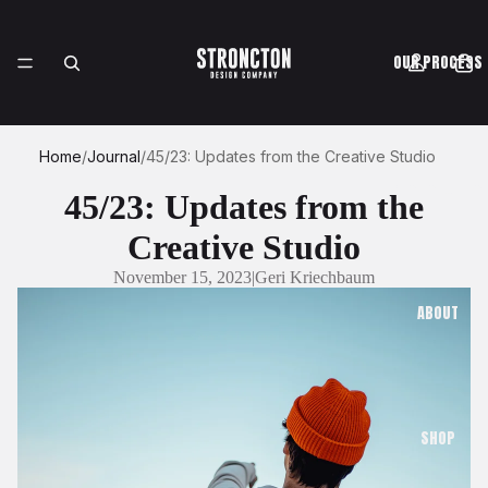
OUR PROCESS
Home
/
Journal
/
45/23: Updates from the Creative Studio
CASE STUDIES
45/23: Updates from the
Creative Studio
November 15, 2023
|
Geri Kriechbaum
ABOUT
SHOP