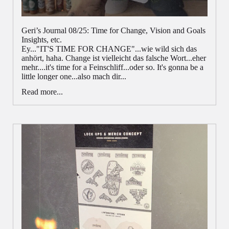
Geri’s Journal 08/25: Time for Change, Vision and Goals
Insights, etc.
Ey..."IT'S TIME FOR CHANGE"...wie wild sich das
anhört, haha. Change ist vielleicht das falsche Wort...eher
mehr....it's time for a Feinschliff...oder so. It's gonna be a
little longer one...also mach dir...
Read more...