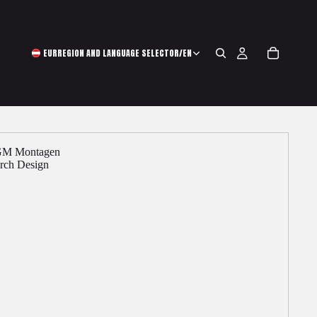
EUR
REGION AND LANGUAGE SELECTOR
/
EN
TGM Montagen
erch Design