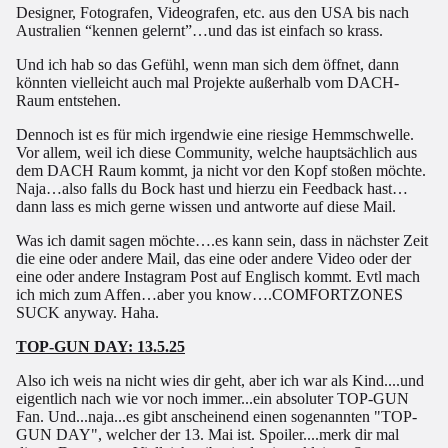
Designer, Fotografen, Videografen, etc. aus den USA bis nach
Australien “kennen gelernt”…und das ist einfach so krass.
Und ich hab so das Gefühl, wenn man sich dem öffnet, dann
könnten vielleicht auch mal Projekte außerhalb vom DACH-
Raum entstehen.
Dennoch ist es für mich irgendwie eine riesige Hemmschwelle.
Vor allem, weil ich diese Community, welche hauptsächlich aus
dem DACH Raum kommt, ja nicht vor den Kopf stoßen möchte.
Naja…also falls du Bock hast und hierzu ein Feedback hast…
dann lass es mich gerne wissen und antworte auf diese Mail.
Was ich damit sagen möchte….es kann sein, dass in nächster Zeit
die eine oder andere Mail, das eine oder andere Video oder der
eine oder andere Instagram Post auf Englisch kommt. Evtl mach
ich mich zum Affen…aber you know….COMFORTZONES
SUCK anyway. Haha.
TOP-GUN DAY: 13.5.25
Also ich weis na nicht wies dir geht, aber ich war als Kind....und
eigentlich nach wie vor noch immer...ein absoluter TOP-GUN
Fan. Und...naja...es gibt anscheinend einen sogenannten "TOP-
GUN DAY", welcher der 13. Mai ist. Spoiler....merk dir mal