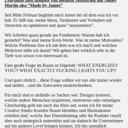
Learnings und Insights von meinem Mentoring mit James
Martin aka “Made by James”
Seit Mitte Februar begleitet mich James bei all dem was ich vor
hab. Er hilft mir, meine Ideen, Strukturen und Vorhaben mit
Stroncton zu optimieren und quasi “auszumisten”.
Wir Arbeiten quasi gerade am Fundament: Warum hab ich
gestartet? Was sind meine Kern-Werte. Was ist meine Motivation?
Welche Probleme löse ich mit dem was ich mach und welchen
Mehrwert stifte ich damit? Wir gehen hier wirklich sehr in die
Tiefe was sowas von interessant ist.
Eine große Frage im Raum ist folgende: WHAT ENERGIZES
YOU?! WHAT EXACTLY FUCKING LIGHTS YOU UP!?
Und ganz ehrlich…diese Frage sollten wir uns alle immer wieder
mal stellen…und die Antworten niederschreiben.
Für mich sind es definitiv so Sachen wie: Designs kreieren,
welche andere Menschen inspirieren, motivieren oder ermutigen.
Gleichzeitig geht mir auch das Herz auf, wenn ich für meine
Creative Studio Kunden Brand Identities und Illustrationen
erstellen darf, welche ihre Dienstleistung oder ihr Produkt visuell
aber auch strategisch unterstützt und sie dadurch ihr Unternehmen
auf ein anderes Level bringen können. Ich bin unendlich