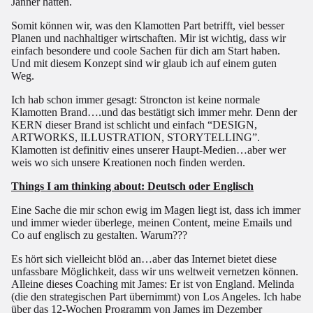
Jänner hatten.
Somit können wir, was den Klamotten Part betrifft, viel besser
Planen und nachhaltiger wirtschaften. Mir ist wichtig, dass wir
einfach besondere und coole Sachen für dich am Start haben.
Und mit diesem Konzept sind wir glaub ich auf einem guten
Weg.
Ich hab schon immer gesagt: Stroncton ist keine normale
Klamotten Brand….und das bestätigt sich immer mehr. Denn der
KERN dieser Brand ist schlicht und einfach “DESIGN,
ARTWORKS, ILLUSTRATION, STORYTELLING”.
Klamotten ist definitiv eines unserer Haupt-Medien…aber wer
weis wo sich unsere Kreationen noch finden werden.
Things I am thinking about: Deutsch oder Englisch
Eine Sache die mir schon ewig im Magen liegt ist, dass ich immer
und immer wieder überlege, meinen Content, meine Emails und
Co auf englisch zu gestalten. Warum???
Es hört sich vielleicht blöd an…aber das Internet bietet diese
unfassbare Möglichkeit, dass wir uns weltweit vernetzen können.
Alleine dieses Coaching mit James: Er ist von England. Melinda
(die den strategischen Part übernimmt) von Los Angeles. Ich habe
über das 12-Wochen Programm von James im Dezember