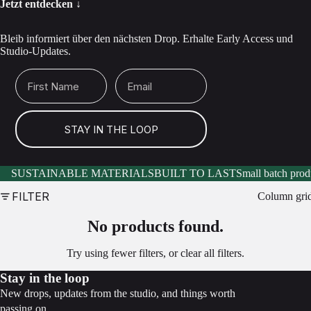
Jetzt entdecken ↓
Bleib informiert über den nächsten Drop. Erhalte Early Access und
Studio-Updates.
First Name
Email
STAY IN THE LOOP
SUSTAINABLE MATERIALS
BUILT TO LAST
Small batch prod
FILTER
Column gri
No products found.
Try using fewer filters, or
clear all filters
.
Stay in the loop
New drops, updates from the studio, and things worth
passing on.